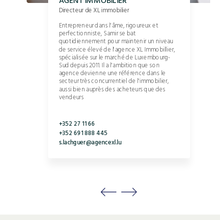
AGENT IMMOBILIER
Directeur de XL immobilier
Entrepreneur dans l'âme, rigoureux et
perfectionniste, Samir se bat
z
quotidiennement pour maintenir un niveau
us
de service élevé de l'agence XL Immobillier,
spécialisée sur le marché de Luxembourg-
Sud depuis 2011. Il a l'ambition que son
agence devienne une référence dans le
secteur très concurrentiel de l'immobilier,
aussi bien auprès des acheteurs que des
vendeurs
+352 27 11 66
+352 691 888 445
s.lachguer@agencexl.lu