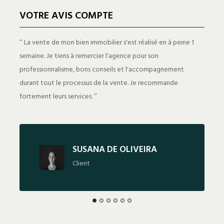
VOTRE AVIS COMPTE
qui a
‘‘ La vente de mon bien immobilier s'est réalisé en à peine 1
‘‘ A
 Je
semaine. Je tiens à remercier l'agence pour son
Comp
professionnalisme, bons conseils et l'accompagnement
cett
durant tout le processus de la vente. Je recommande
fortement leurs services. ’’
SUSANA DE OLIVEIRA
Client