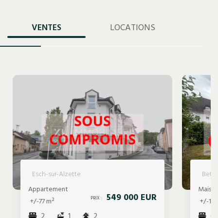
VENTES
LOCATIONS
Esch-sur-Alzette
Bett
Appartement
Maiso
549 000 EUR
PRIX :
+/-77 m²
+/-18
2
1
2
6