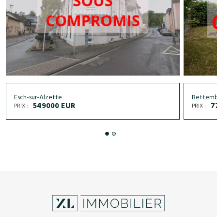
Esch-sur-Alzette
Bettem
549000 EUR
7
PRIX :
PRIX :