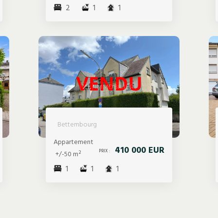
2
1
1
Bettembourg
Appartement
410 000 EUR
PRIX :
+/-50 m²
1
1
1