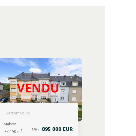
Bettembourg
Maison
895 000 EUR
PRIX :
+/-190 m²