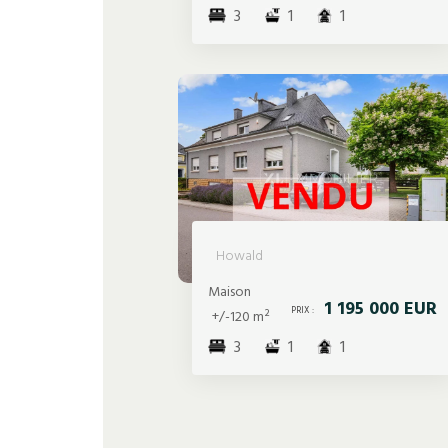
3
1
1
Howald
Maison
1 195 000 EUR
PRIX :
+/-120 m²
3
1
1