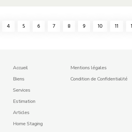
4
5
6
7
8
9
10
11
Accueil
Mentions légales
Biens
Condition de Confidentialité
Services
Estimation
Articles
Home Staging