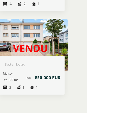
4
2
1
Bettembourg
Maison
850 000 EUR
PRIX :
+/-120 m²
3
1
1