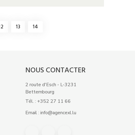
12
13
14
NOUS CONTACTER
2 route d'Esch - L-3231
Bettembourg
Tél. : +352 27 11 66
Email : info@agencexl.lu