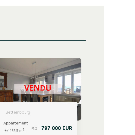
Bettembourg
Appartement
797 000 EUR
PRIX :
+/-135.5 m²