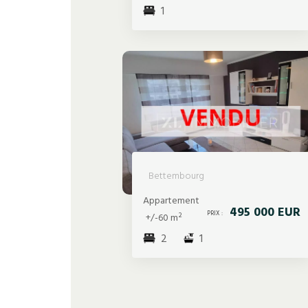
1
Bettembourg
Appartement
495 000 EUR
PRIX :
+/-60 m²
2
1