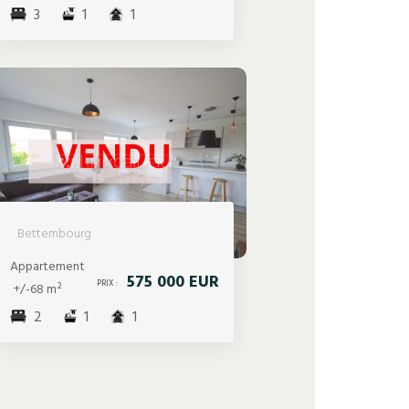
3
1
1
Bettembourg
Appartement
575 000 EUR
PRIX :
+/-68 m²
2
1
1