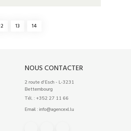
12
13
14
NOUS CONTACTER
2 route d'Esch - L-3231
Bettembourg
Tél. : +352 27 11 66
Email : info@agencexl.lu