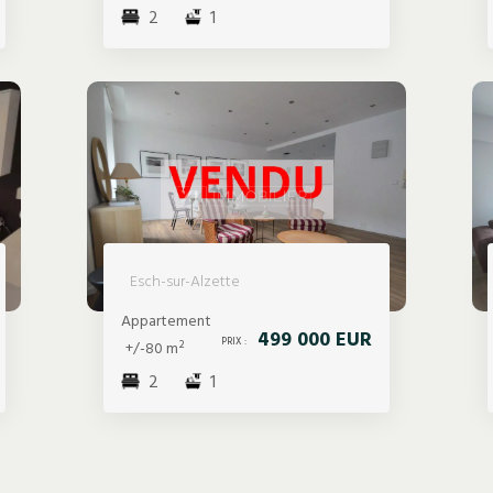
2
1
Esch-sur-Alzette
Appartement
499 000 EUR
PRIX :
+/-80 m²
2
1